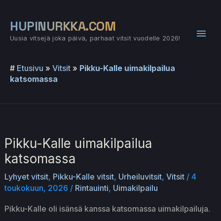
Siirry
sisältöön
HUPINURKKA.COM
Pääv
Uusia vitsejä joka päivä, parhaat vitsit vuodelle 2026!
#
Etusivu
»
Vitsit
»
Pikku-Kalle uimakilpailua
katsomassa
Pikku-Kalle uimakilpailua
katsomassa
Lyhyet vitsit
,
Pikku-Kalle vitsit
,
Urheiluvitsit
,
Vitsit
/
4
toukokuun, 2026
/
Rintauinti
,
Uimakilpailu
Pikku-Kalle oli isänsä kanssa katsomassa uimakilpailuja.