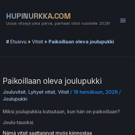
Siirry
sisältöön
HUPINURKKA.COM
Pääv
Uusia vitsejä joka päivä, parhaat vitsit vuodelle 2026!
#
Etusivu
»
Vitsit
»
Paikoillaan oleva joulupukki
Paikoillaan oleva joulupukki
Jouluvitsit
,
Lyhyet vitsit
,
Vitsit
/
18 heinäkuun, 2026
/
Joulupukki
Miksi joulupukkia kutsutaan, kun hän on paikoillaan?
Joulu-tauoksi.
Nämä vitsit saattaisivat myös kiinnostaa