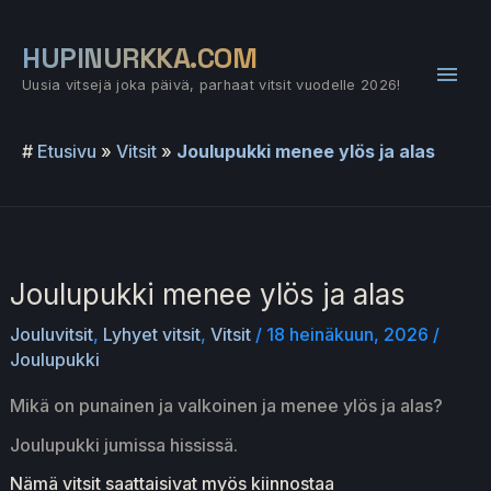
Siirry
sisältöön
HUPINURKKA.COM
Pääv
Uusia vitsejä joka päivä, parhaat vitsit vuodelle 2026!
#
Etusivu
»
Vitsit
»
Joulupukki menee ylös ja alas
Joulupukki menee ylös ja alas
Jouluvitsit
,
Lyhyet vitsit
,
Vitsit
/
18 heinäkuun, 2026
/
Joulupukki
Mikä on punainen ja valkoinen ja menee ylös ja alas?
Joulupukki jumissa hississä.
Nämä vitsit saattaisivat myös kiinnostaa