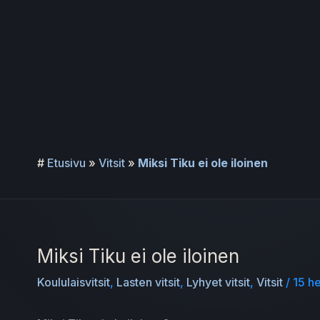
Siirry
sisältöön
#
Etusivu
»
Vitsit
»
Miksi Tiku ei ole iloinen
Miksi Tiku ei ole iloinen
Koululaisvitsit
,
Lasten vitsit
,
Lyhyet vitsit
,
Vitsit
/
15 h