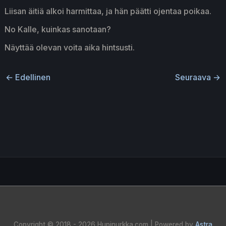
Liisan äitiä alkoi harmittaa, ja hän päätti ojentaa poikaa.
No Kalle, kuinkas sanotaan?
Näyttää olevan voita aika hintsusti.
←
Edellinen
Seuraava
→
Copyright © 2018 - 2026
Hupinurkka.com
| Powered by
Astra