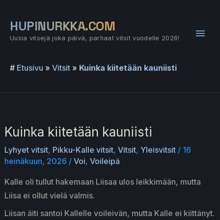
Siirry
sisältöön
HUPINURKKA.COM
Pääv
Uusia vitsejä joka päivä, parhaat vitsit vuodelle 2026!
#
Etusivu
»
Vitsit
»
Kuinka kiitetään kauniisti
Kuinka kiitetään kauniisti
Lyhyet vitsit
,
Pikku-Kalle vitsit
,
Vitsit
,
Yleisvitsit
/
16
heinäkuun, 2026
/
Voi
,
Voileipä
Kalle oli tullut hakemaan Liisaa ulos leikkimään, mutta
Liisa ei ollut vielä valmis.
Liisan äiti santoi Kallelle voileivän, mutta Kalle ei kiittänyt.