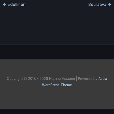
←
Edellinen
Seuraava
→
Copyright © 2018 - 2026
Hupinurkka.com
| Powered by
Astra
WordPress Theme