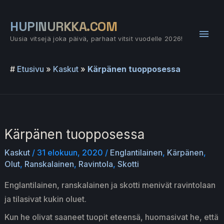
Siirry
sisältöön
HUPINURKKA.COM
Pääv
Uusia vitsejä joka päivä, parhaat vitsit vuodelle 2026!
#
Etusivu
»
Kaskut
»
Kärpänen tuopposessa
Kärpänen tuopposessa
Kaskut
/
31 elokuun, 2020
/
Englantilainen
,
Kärpänen
,
Olut
,
Ranskalainen
,
Ravintola
,
Skotti
Englantilainen, ranskalainen ja skotti menivät ravintolaan
ja tilasivat kukin oluet.
Kun he olivat saaneet tuopit eteensä, huomasivat he, että