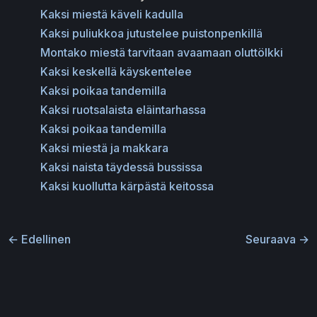
Kaksi miestä käveli kadulla
Kaksi puliukkoa jutustelee puistonpenkillä
Montako miestä tarvitaan avaamaan oluttölkki
Kaksi keskellä käyskentelee
Kaksi poikaa tandemilla
Kaksi ruotsalaista eläintarhassa
Kaksi poikaa tandemilla
Kaksi miestä ja makkara
Kaksi naista täydessä bussissa
Kaksi kuollutta kärpästä keitossa
←
Edellinen
Seuraava
→