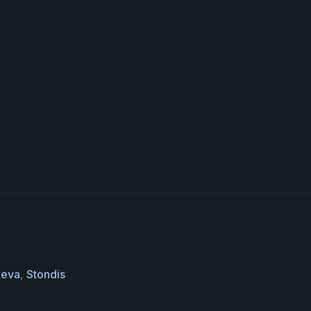
Eeva
,
Stondis