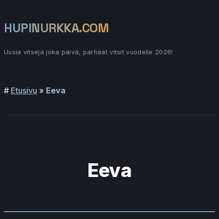
Siirry
sisältöön
HUPINURKKA.COM
Uusia vitsejä joka päivä, parhaat vitsit vuodelle 2026!
Päävalikko
#
Etusivu
»
Eeva
Eeva