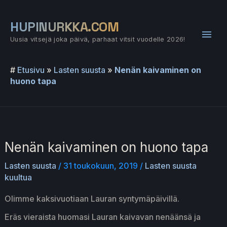
Siirry
sisältöön
HUPINURKKA.COM
Pääv
Uusia vitsejä joka päivä, parhaat vitsit vuodelle 2026!
#
Etusivu
»
Lasten suusta
»
Nenän kaivaminen on
huono tapa
Nenän kaivaminen on huono tapa
Lasten suusta
/
31 toukokuun, 2019
/
Lasten suusta
kuultua
Olimme kaksivuotiaan Lauran syntymäpäivillä.
Eräs vieraista huomasi Lauran kaivavan nenäänsä ja