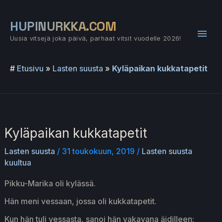
Siirry
sisältöön
HUPINURKKA.COM
Pääv
Uusia vitsejä joka päivä, parhaat vitsit vuodelle 2026!
#
Etusivu
»
Lasten suusta
»
Kyläpaikan kukkatapetit
Kyläpaikan kukkatapetit
Lasten suusta
/
31 toukokuun, 2019
/
Lasten suusta
kuultua
Pikku-Marika oli kylässä.
Hän meni vessaan, jossa oli kukkatapetit.
Kun hän tuli vessasta, sanoi hän vakavana äidilleen: