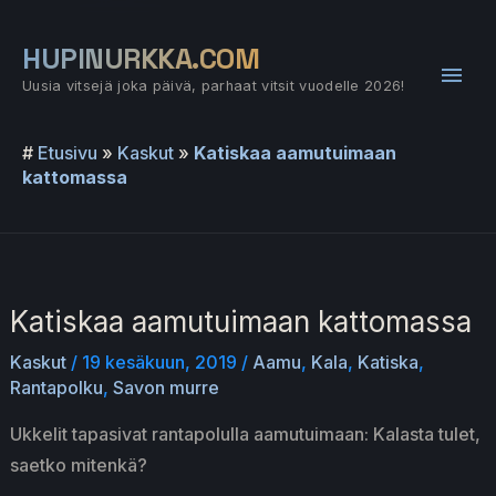
Siirry
sisältöön
HUPINURKKA.COM
Pääv
Uusia vitsejä joka päivä, parhaat vitsit vuodelle 2026!
#
Etusivu
»
Kaskut
»
Katiskaa aamutuimaan
kattomassa
Katiskaa aamutuimaan kattomassa
Kaskut
/
19 kesäkuun, 2019
/
Aamu
,
Kala
,
Katiska
,
Rantapolku
,
Savon murre
Ukkelit tapasivat rantapolulla aamutuimaan: Kalasta tulet,
saetko mitenkä?