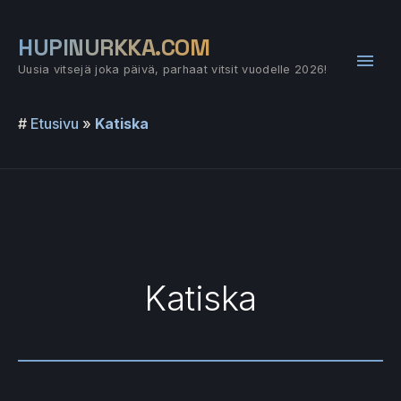
Siirry
sisältöön
HUPINURKKA.COM
Pääv
Uusia vitsejä joka päivä, parhaat vitsit vuodelle 2026!
#
Etusivu
»
Katiska
Katiska