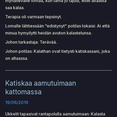
myhäilevälle lomaa, kun tämä jo tajusi, ettei altaasta
saa kalaa.
Terapia oli varmaan tepsinyt.
Lomalle lähtiessään ”edistynyt” potilas tokaisi: Ai että
minua hymyilytti heidän avuton kalastelunsa.
Johon tarkastaja: Terävää.
Johon potilas: Kalathan ovat tietysti katiskassani, joka
on altaassa.
Katiskaa aamutuimaan
kattomassa
19/06/2019
Ukkelit tapasivat rantapolulla aamutuimaan: Kalasta