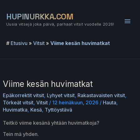
Siirry
sisältöön
HUPINURKKA.COM
Pääv
Uusia vitsejä joka päivä, parhaat vitsit vuodelle 2026!
#
Etusivu
»
Vitsit
»
Viime kesän huvimatkat
Viime kesän huvimatkat
Epäkorrektit vitsit
,
Lyhyet vitsit
,
Rakastavaisten vitsit
,
Törkeät vitsit
,
Vitsit
/
12 heinäkuun, 2026
/
Hauta
,
Huvimatka
,
Kesä
,
Tyttöystävä
Teitkö viime kesänä yhtään huvimatkoja?
Tein mä yhden.