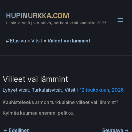
Siirry
sisältöön
HUPINURKKA.COM
Pääv
Uusia vitsejä joka päivä, parhaat vitsit vuodelle 2026!
#
Etusivu
»
Vitsit
»
Viileet vai lämmint
Viileet vai lämmint
Lyhyet vitsit
,
Turkulaisvitsit
,
Vitsit
/
12 toukokuun, 2026
Kauhisteleeks armon turkkulaine viileet vai lämmint?
Kylmää kuumaa enemmi pelkkä.
←
Edellinen
Seuraava
→