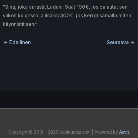
”Sinä, joka varastit Ladani: Saat 100€, jos palautat sen
viikon kuluessa ja lisäksi 300€, jos kerrot samalla miten
käynnistit sen.”
←
Edellinen
Seuraava
→
Copyright © 2018 - 2026
Hupinurkka.com
| Powered by
Astra