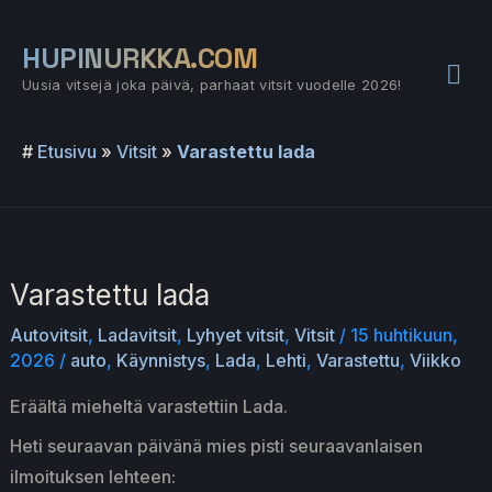
Siirry
sisältöön
HUPINURKKA.COM
Pää
Uusia vitsejä joka päivä, parhaat vitsit vuodelle 2026!
#
Etusivu
»
Vitsit
»
Varastettu lada
Varastettu lada
Autovitsit
,
Ladavitsit
,
Lyhyet vitsit
,
Vitsit
/
15 huhtikuun,
2026
/
auto
,
Käynnistys
,
Lada
,
Lehti
,
Varastettu
,
Viikko
Eräältä mieheltä varastettiin Lada.
Heti seuraavan päivänä mies pisti seuraavanlaisen
ilmoituksen lehteen: