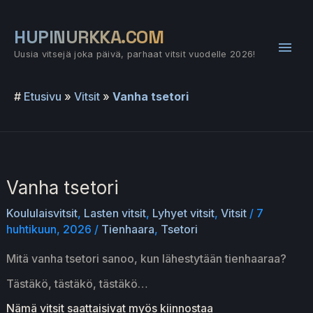
Siirry
sisältöön
HUPINURKKA.COM
Pääv
Uusia vitsejä joka päivä, parhaat vitsit vuodelle 2026!
#
Etusivu
»
Vitsit
»
Vanha tsetori
Vanha tsetori
Koululaisvitsit
,
Lasten vitsit
,
Lyhyet vitsit
,
Vitsit
/
7
huhtikuun, 2026
/
Tienhaara
,
Tsetori
Mitä vanha tsetori sanoo, kun lähestytään tienhaaraa?
Tästäkö, tästäkö, tästäkö…
Nämä vitsit saattaisivat myös kiinnostaa