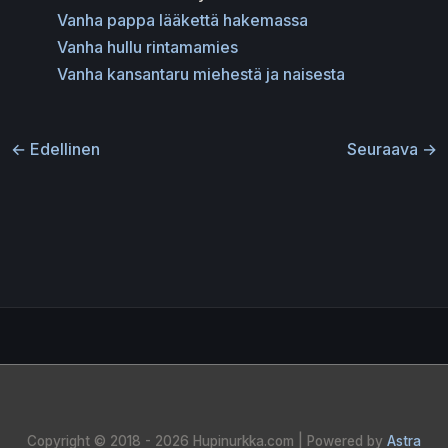
Vanha pappa lääkettä hakemassa
Vanha hullu rintamamies
Vanha kansantaru miehestä ja naisesta
←
Edellinen
Seuraava
→
Copyright © 2018 - 2026
Hupinurkka.com
| Powered by
Astra