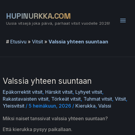
Siirry
sisältöön
HUPINURKKA.COM
Pääv
Uusia vitsejä joka päivä, parhaat vitsit vuodelle 2026!
#
Etusivu
»
Vitsit
»
Valssia yhteen suuntaan
Valssia yhteen suuntaan
Epäkorrektit vitsit
,
Härskit vitsit
,
Lyhyet vitsit
,
Rakastavaisten vitsit
,
Törkeät vitsit
,
Tuhmat vitsit
,
Vitsit
,
Yleisvitsit
/
5 heinäkuun, 2026
/
Kierukka
,
Valssi
Miksi naiset tanssivat valssia yhteen suuntaan?
Että kierukka pysyy paikallaan.