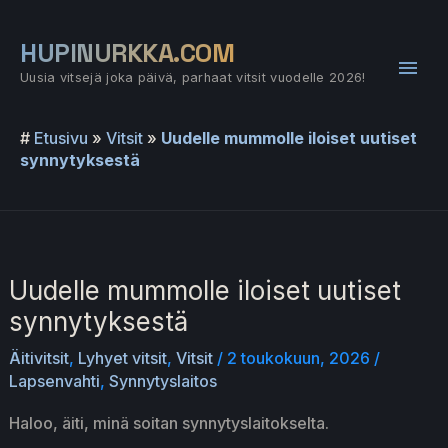
Siirry
sisältöön
HUPINURKKA.COM
Pääv
Uusia vitsejä joka päivä, parhaat vitsit vuodelle 2026!
#
Etusivu
»
Vitsit
»
Uudelle mummolle iloiset uutiset
synnytyksestä
Uudelle mummolle iloiset uutiset
synnytyksestä
Äitivitsit
,
Lyhyet vitsit
,
Vitsit
/
2 toukokuun, 2026
/
Lapsenvahti
,
Synnytyslaitos
Haloo, äiti, minä soitan synnytyslaitokselta.