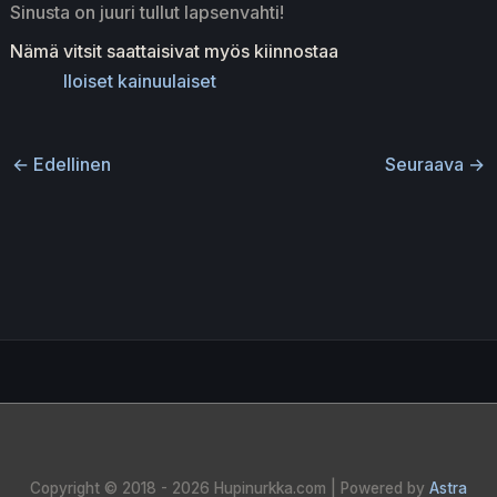
Sinusta on juuri tullut lapsenvahti!
Nämä vitsit saattaisivat myös kiinnostaa
Iloiset kainuulaiset
←
Edellinen
Seuraava
→
Copyright © 2018 - 2026
Hupinurkka.com
| Powered by
Astra