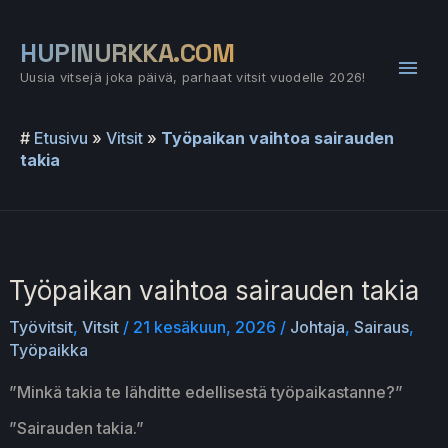
Siirry
sisältöön
HUPINURKKA.COM
Pääv
Uusia vitsejä joka päivä, parhaat vitsit vuodelle 2026!
#
Etusivu
»
Vitsit
»
Työpaikan vaihtoa sairauden
takia
Työpaikan vaihtoa sairauden takia
Työvitsit
,
Vitsit
/
21 kesäkuun, 2026
/
Johtaja
,
Sairaus
,
Työpaikka
”Minkä takia te lähditte edellisestä työpaikastanne?”
”Sairauden takia.”