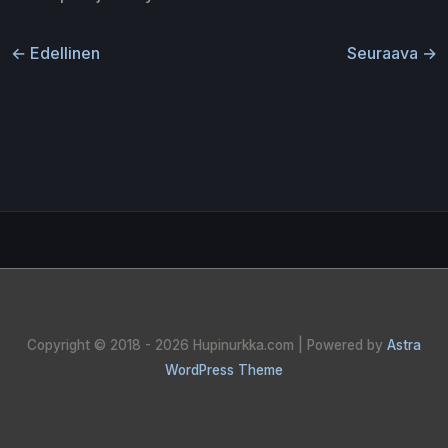
←
Edellinen
Seuraava
→
Copyright © 2018 - 2026
Hupinurkka.com
| Powered by
Astra
WordPress Theme