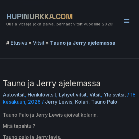
Siirry
sisältöön
HUPINURKKA.COM
Pääv
Uusia vitsejä joka päivä, parhaat vitsit vuodelle 2026!
#
Etusivu
»
Vitsit
»
Tauno ja Jerry ajelemassa
Tauno ja Jerry ajelemassa
Autovitsit
,
Henkilövitsit
,
Lyhyet vitsit
,
Vitsit
,
Yleisvitsit
/
18
kesäkuun, 2026
/
Jerry Lewis
,
Kolari
,
Tauno Palo
Tauno Palo ja Jerry Lewis ajoivat kolarin.
Mitä tapahtui?
Tauno palo ja Jerry levis.