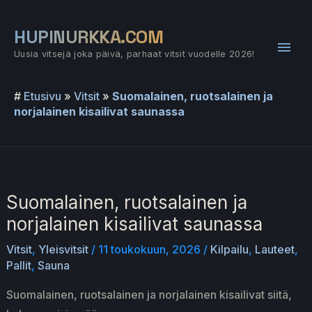
Siirry
sisältöön
HUPINURKKA.COM
Pääv
Uusia vitsejä joka päivä, parhaat vitsit vuodelle 2026!
#
Etusivu
»
Vitsit
»
Suomalainen, ruotsalainen ja
norjalainen kisailivat saunassa
Suomalainen, ruotsalainen ja
norjalainen kisailivat saunassa
Vitsit
,
Yleisvitsit
/
11 toukokuun, 2026
/
Kilpailu
,
Lauteet
,
Pallit
,
Sauna
Suomalainen, ruotsalainen ja norjalainen kisailivat siitä,