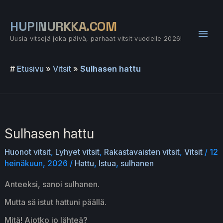
Siirry
sisältöön
HUPINURKKA.COM
Pääv
Uusia vitsejä joka päivä, parhaat vitsit vuodelle 2026!
#
Etusivu
»
Vitsit
»
Sulhasen hattu
Sulhasen hattu
Huonot vitsit
,
Lyhyet vitsit
,
Rakastavaisten vitsit
,
Vitsit
/
12
heinäkuun, 2026
/
Hattu
,
Istua
,
sulhanen
Anteeksi, sanoi sulhanen.
Mutta sä istut hattuni päällä.
Mitä! Aiotko jo lähteä?