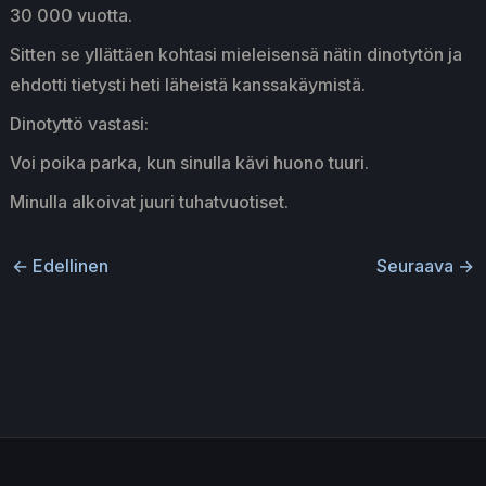
30 000 vuotta.
Sitten se yllättäen kohtasi mieleisensä nätin dinotytön ja
ehdotti tietysti heti läheistä kanssakäymistä.
Dinotyttö vastasi:
Voi poika parka, kun sinulla kävi huono tuuri.
Minulla alkoivat juuri tuhatvuotiset.
←
Edellinen
Seuraava
→