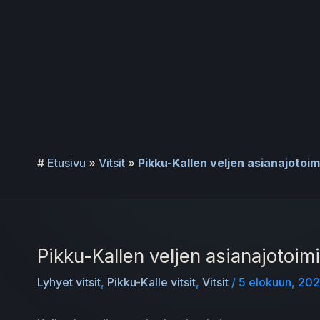
Siirry
sisältöön
#
Etusivu
»
Vitsit
»
Pikku-Kallen veljen asianajotoim
Pikku-Kallen veljen asianajotoim
Lyhyet vitsit
,
Pikku-Kalle vitsit
,
Vitsit
/
5 elokuun, 20