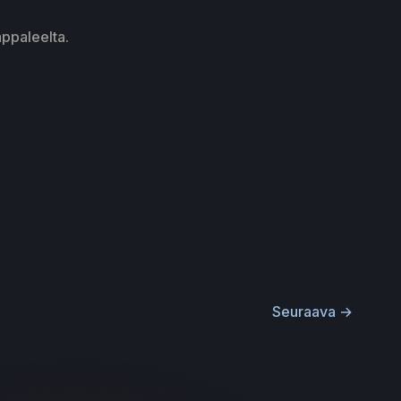
appaleelta.
Seuraava
→