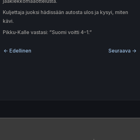
jääkiekkomaaottelusta.
Kuljettaja juoksi hädissään autosta ulos ja kysyi, miten
kävi.
Pikku-Kalle vastasi: ”Suomi voitti 4–1.”
←
Edellinen
Seuraava
→