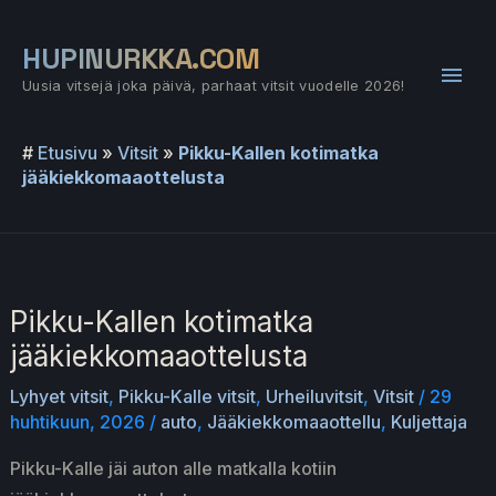
Siirry
sisältöön
HUPINURKKA.COM
Pääv
Uusia vitsejä joka päivä, parhaat vitsit vuodelle 2026!
#
Etusivu
»
Vitsit
»
Pikku-Kallen kotimatka
jääkiekkomaaottelusta
Pikku-Kallen kotimatka
jääkiekkomaaottelusta
Lyhyet vitsit
,
Pikku-Kalle vitsit
,
Urheiluvitsit
,
Vitsit
/
29
huhtikuun, 2026
/
auto
,
Jääkiekkomaaottellu
,
Kuljettaja
Pikku-Kalle jäi auton alle matkalla kotiin