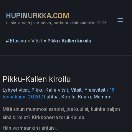
Siirry
sisältöön
HUPINURKKA.COM
Pääv
Uusia vitsejä joka päivä, parhaat vitsit vuodelle 2026!
#
Etusivu
»
Vitsit
»
Pikku-Kallen kiroilu
Pikku-Kallen kiroilu
Lyhyet vitsit
,
Pikku-Kalle vitsit
,
Vitsit
,
Yleisvitsit
/
16
heinäkuun, 2026
/
Ilahtua
,
Kiroilu
,
Kuuro
,
Mummo
Mitä sinun mummosi sanoisi, jos kuulisi, kuinka paljon
sinä kiroilet? Kirkkoherra torui Kallea.
Hän varmaankin ilahtuisi.