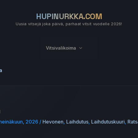
HUPINURKKA.COM
Uusia vitsejä joka päivä, parhaat vitsit vuodelle 2026!
Vitsivalikoima
a
a
heinäkuun, 2026
/
Hevonen
,
Laihdutus
,
Laihdutuskuuri
,
Rats