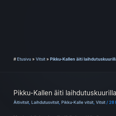
Siirry
sisältöön
#
Etusivu
»
Vitsit
»
Pikku-Kallen äiti laihdutuskuurill
Pikku-Kallen äiti laihdutuskuurill
Äitivitsit
,
Laihdutusvitsit
,
Pikku-Kalle vitsit
,
Vitsit
/
28 