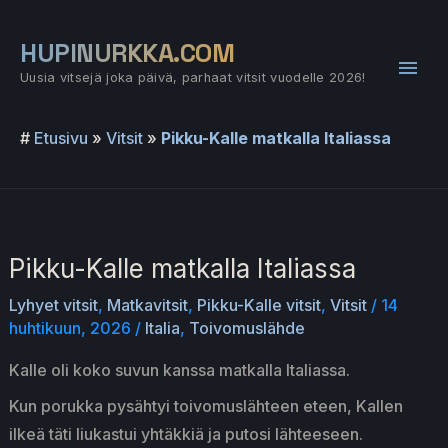
Siirry
sisältöön
HUPINURKKA.COM
Pääv
Uusia vitsejä joka päivä, parhaat vitsit vuodelle 2026!
#
Etusivu
»
Vitsit
»
Pikku-Kalle matkalla Italiassa
Pikku-Kalle matkalla Italiassa
Lyhyet vitsit
,
Matkavitsit
,
Pikku-Kalle vitsit
,
Vitsit
/
14
huhtikuun, 2026
/
Italia
,
Toivomuslähde
Kalle oli koko suvun kanssa matkalla Italiassa.
Kun porukka pysähtyi toivomuslähteen eteen, Kallen
ilkeä täti liukastui yhtäkkiä ja putosi lähteeseen.