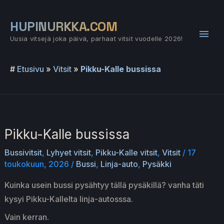
Siirry
sisältöön
HUPINURKKA.COM
Pääv
Uusia vitsejä joka päivä, parhaat vitsit vuodelle 2026!
#
Etusivu
»
Vitsit
»
Pikku-Kalle bussissa
Pikku-Kalle bussissa
Bussivitsit
,
Lyhyet vitsit
,
Pikku-Kalle vitsit
,
Vitsit
/
17
toukokuun, 2026
/
Bussi
,
Linja-auto
,
Pysäkki
Kuinka usein bussi pysähtyy tällä pysäkillä? vanha täti
kysyi Pikku-Kallelta linja-autosssa.
Vain kerran.