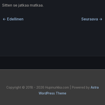
Sitten se jatkaa matkaa.
←
Edellinen
Seuraava
→
Copyright © 2018 - 2026
Hupinurkka.com
| Powered by
Astra
WordPress Theme