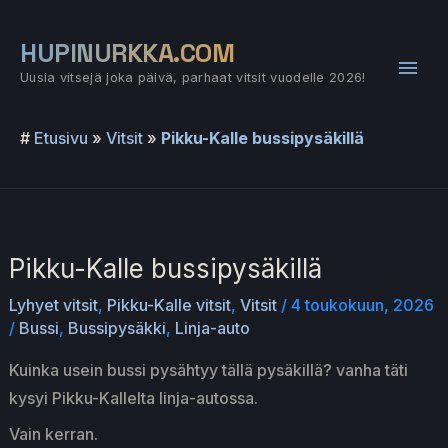
Siirry
sisältöön
HUPINURKKA.COM
Pääv
Uusia vitsejä joka päivä, parhaat vitsit vuodelle 2026!
#
Etusivu
»
Vitsit
»
Pikku-Kalle bussipysäkillä
Pikku-Kalle bussipysäkillä
Lyhyet vitsit
,
Pikku-Kalle vitsit
,
Vitsit
/
4 toukokuun, 2026
/
Bussi
,
Bussipysäkki
,
Linja-auto
Kuinka usein bussi pysähtyy tällä pysäkillä? vanha täti
kysyi Pikku-Kallelta linja-autossa.
Vain kerran.