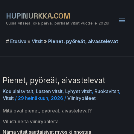
Siirry
sisältöön
HUPINURKKA.COM
Pääv
Uusia vitsejä joka päivä, parhaat vitsit vuodelle 2026!
#
Etusivu
»
Vitsit
»
Pienet, pyöreät, aivastelevat
Pienet, pyöreät, aivastelevat
Koululaisvitsit
,
Lasten vitsit
,
Lyhyet vitsit
,
Ruokavitsit
,
Vitsit
/
29 heinäkuun, 2026
/
Viinirypäleet
Mitä ovat pienet, pyöreät, aivastelevat?
Vilustuneita viinirypäleitä.
Nämä vitsit saattaisivat myös kiinnostaa