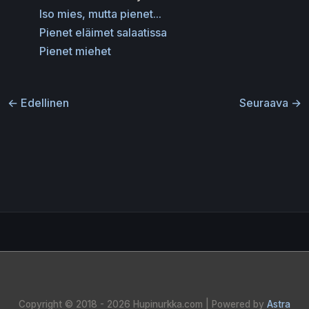
Iso mies, mutta pienet...
Pienet eläimet salaatissa
Pienet miehet
←
Edellinen
Seuraava
→
Copyright © 2018 - 2026
Hupinurkka.com
| Powered by
Astra