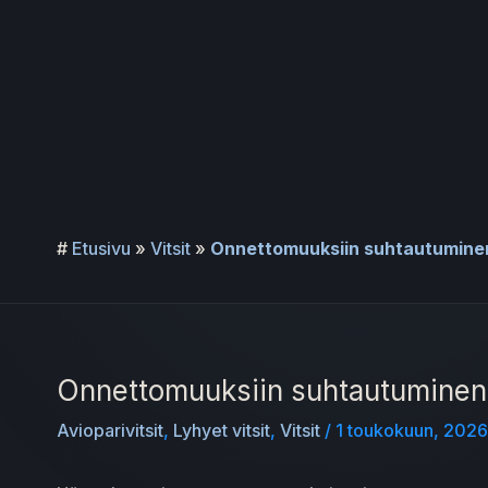
Siirry
sisältöön
#
Etusivu
»
Vitsit
»
Onnettomuuksiin suhtautumine
Onnettomuuksiin suhtautuminen
Avioparivitsit
,
Lyhyet vitsit
,
Vitsit
/
1 toukokuun, 202