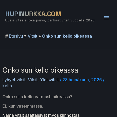
Siirry
sisältöön
HUPINURKKA.COM
Pääv
Uusia vitsejä joka päivä, parhaat vitsit vuodelle 2026!
#
Etusivu
»
Vitsit
»
Onko sun kello oikeassa
Onko sun kello oikeassa
Lyhyet vitsit
,
Vitsit
,
Yleisvitsit
/
28 heinäkuun, 2026
/
kello
Onko sulla kello varmasti oikeassa?
Ei, kun vasemmassa.
Nämä vitsit saattaisivat myös kiinnostaa