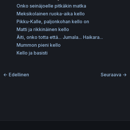
Onko seinäjoelle pitkäkin matka
Meksikolainen ruoka-aika kello
Pikku-Kalle, paljonkohan kello on
Matti ja rikkinäinen kello
Äiti, onko totta että... Jumala... Haikara...
Mummon pieni kello
Kello ja basisti
←
Edellinen
Seuraava
→