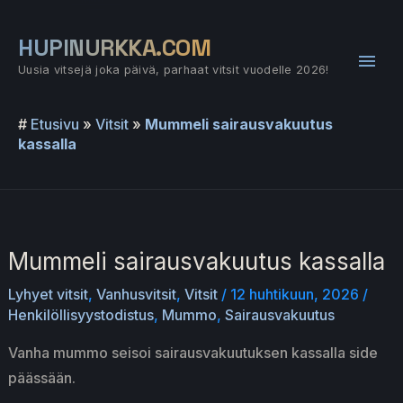
Siirry
sisältöön
HUPINURKKA.COM
Pääv
Uusia vitsejä joka päivä, parhaat vitsit vuodelle 2026!
#
Etusivu
»
Vitsit
»
Mummeli sairausvakuutus
kassalla
Mummeli sairausvakuutus kassalla
Lyhyet vitsit
,
Vanhusvitsit
,
Vitsit
/
12 huhtikuun, 2026
/
Henkilöllisyystodistus
,
Mummo
,
Sairausvakuutus
Vanha mummo seisoi sairausvakuutuksen kassalla side
päässään.