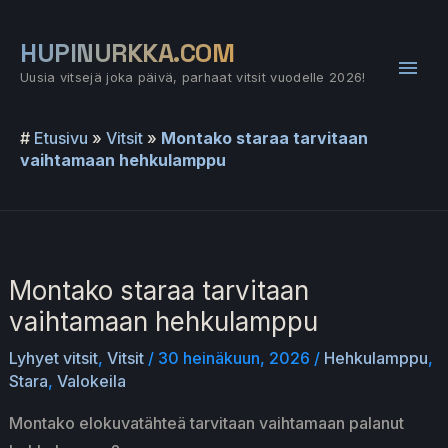
Siirry
sisältöön
HUPINURKKA.COM
Pääv
Uusia vitsejä joka päivä, parhaat vitsit vuodelle 2026!
#
Etusivu
»
Vitsit
»
Montako staraa tarvitaan
vaihtamaan hehkulamppu
Montako staraa tarvitaan
vaihtamaan hehkulamppu
Lyhyet vitsit
,
Vitsit
/
30 heinäkuun, 2026
/
Hehkulamppu
,
Stara
,
Valokeila
Montako elokuvatähteä tarvitaan vaihtamaan palanut