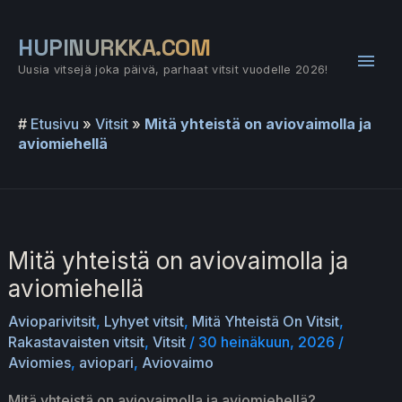
Siirry
sisältöön
HUPINURKKA.COM
Pääv
Uusia vitsejä joka päivä, parhaat vitsit vuodelle 2026!
#
Etusivu
»
Vitsit
»
Mitä yhteistä on aviovaimolla ja
aviomiehellä
Mitä yhteistä on aviovaimolla ja
aviomiehellä
Avioparivitsit
,
Lyhyet vitsit
,
Mitä Yhteistä On Vitsit
,
Rakastavaisten vitsit
,
Vitsit
/
30 heinäkuun, 2026
/
Aviomies
,
aviopari
,
Aviovaimo
Mitä yhteistä on aviovaimolla ja aviomiehellä?