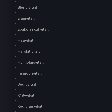
Blondivitsit
Eläinvitsit
Epäkorrektit vitsit
Häävitsit
Härskit vitsit
Hölmöläisvitsit
Insinöörivitsit
Jouluvitsit
K18-vitsit
Koululaisvitsit