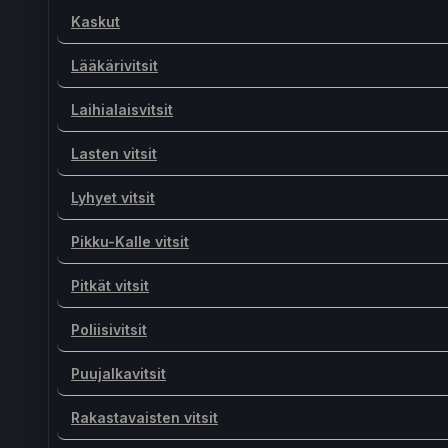
Kaskut
Lääkärivitsit
Laihialaisvitsit
Lasten vitsit
Lyhyet vitsit
Pikku-Kalle vitsit
Pitkät vitsit
Poliisivitsit
Puujalkavitsit
Rakastavaisten vitsit