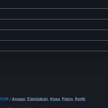
 2026
/
Anoppi
,
Eläinlääkäri
,
Kissa
,
Pistos
,
Rontti