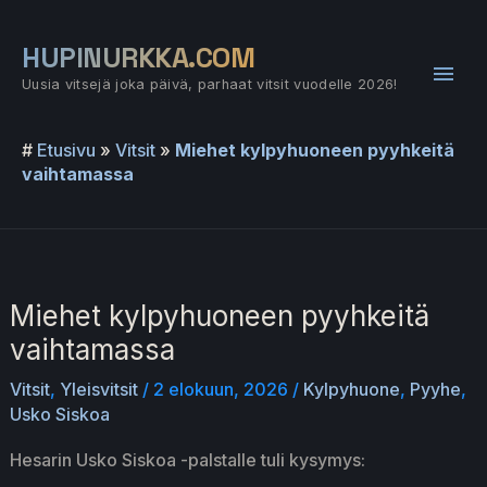
Siirry
sisältöön
HUPINURKKA.COM
Pääv
Uusia vitsejä joka päivä, parhaat vitsit vuodelle 2026!
#
Etusivu
»
Vitsit
»
Miehet kylpyhuoneen pyyhkeitä
vaihtamassa
Miehet kylpyhuoneen pyyhkeitä
vaihtamassa
Vitsit
,
Yleisvitsit
/
2 elokuun, 2026
/
Kylpyhuone
,
Pyyhe
,
Usko Siskoa
Hesarin Usko Siskoa -palstalle tuli kysymys: