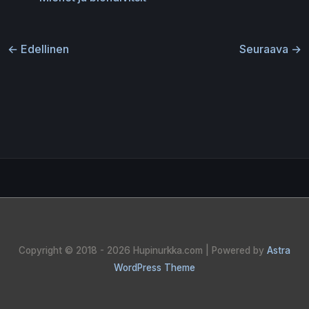
←
Edellinen
Seuraava
→
Copyright © 2018 - 2026
Hupinurkka.com
| Powered by
Astra
WordPress Theme