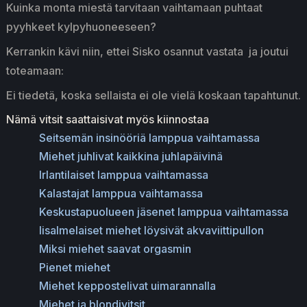
Kuinka monta miestä tarvitaan vaihtamaan puhtaat
pyyhkeet kylpyhuoneeseen?
Kerrankin kävi niin, ettei Sisko osannut vastata ja joutui
toteamaan:
Ei tiedetä, koska sellaista ei ole vielä koskaan tapahtunut.
Nämä vitsit saattaisivat myös kiinnostaa
Seitsemän insinööriä lamppua vaihtamassa
Miehet juhlivat kaikkina juhlapäivinä
Irlantilaiset lamppua vaihtamassa
Kalastajat lamppua vaihtamassa
Keskustapuolueen jäsenet lamppua vaihtamassa
Iisalmelaiset miehet löysivät akvaviittipullon
Miksi miehet saavat orgasmin
Pienet miehet
Miehet keppostelivat uimarannalla
Miehet ja blondivitsit