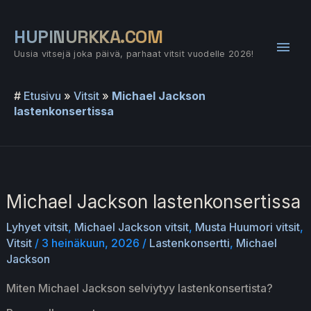
Siirry
sisältöön
HUPINURKKA.COM
Pääv
Uusia vitsejä joka päivä, parhaat vitsit vuodelle 2026!
#
Etusivu
»
Vitsit
»
Michael Jackson
lastenkonsertissa
Michael Jackson lastenkonsertissa
Lyhyet vitsit
,
Michael Jackson vitsit
,
Musta Huumori vitsit
,
Vitsit
/
3 heinäkuun, 2026
/
Lastenkonsertti
,
Michael
Jackson
Miten Michael Jackson selviytyy lastenkonsertista?