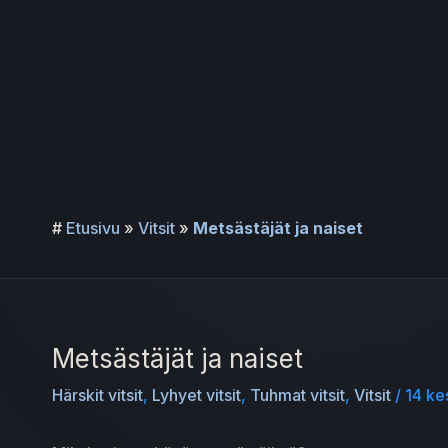
Siirry
sisältöön
#
Etusivu
»
Vitsit
»
Metsästäjät ja naiset
Metsästäjät ja naiset
Härskit vitsit
,
Lyhyet vitsit
,
Tuhmat vitsit
,
Vitsit
/
14 k