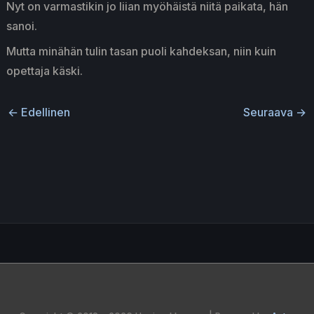
Nyt on varmastikin jo liian myöhäistä niitä paikata, hän
sanoi.
Mutta minähän tulin tasan puoli kahdeksan, niin kuin
opettaja käski.
←
Edellinen
Seuraava
→