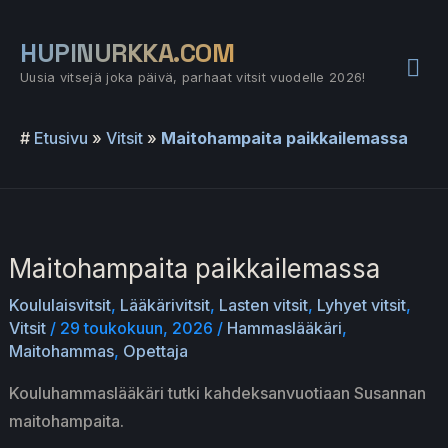
Siirry
sisältöön
HUPINURKKA.COM
Pää
Uusia vitsejä joka päivä, parhaat vitsit vuodelle 2026!
#
Etusivu
»
Vitsit
»
Maitohampaita paikkailemassa
Maitohampaita paikkailemassa
Koululaisvitsit
,
Lääkärivitsit
,
Lasten vitsit
,
Lyhyet vitsit
,
Vitsit
/
29 toukokuun, 2026
/
Hammaslääkäri
,
Maitohammas
,
Opettaja
Kouluhammaslääkäri tutki kahdeksanvuotiaan Susannan
maitohampaita.