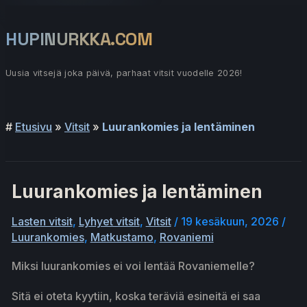
Siirry
sisältöön
HUPINURKKA.COM
Uusia vitsejä joka päivä, parhaat vitsit vuodelle 2026!
Päävalikko
#
Etusivu
»
Vitsit
»
Luurankomies ja lentäminen
Luurankomies ja lentäminen
Lasten vitsit
,
Lyhyet vitsit
,
Vitsit
/
19 kesäkuun, 2026
/
Luurankomies
,
Matkustamo
,
Rovaniemi
Miksi luurankomies ei voi lentää Rovaniemelle?
Sitä ei oteta kyytiin, koska teräviä esineitä ei saa