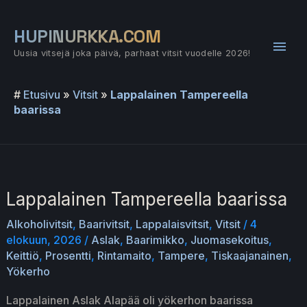
Siirry
sisältöön
HUPINURKKA.COM
Pääv
Uusia vitsejä joka päivä, parhaat vitsit vuodelle 2026!
#
Etusivu
»
Vitsit
»
Lappalainen Tampereella
baarissa
Lappalainen Tampereella baarissa
Alkoholivitsit
,
Baarivitsit
,
Lappalaisvitsit
,
Vitsit
/
4
elokuun, 2026
/
Aslak
,
Baarimikko
,
Juomasekoitus
,
Keittiö
,
Prosentti
,
Rintamaito
,
Tampere
,
Tiskaajanainen
,
Yökerho
Lappalainen Aslak Alapää oli yökerhon baarissa