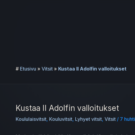
Siirry
sisältöön
#
Etusivu
»
Vitsit
»
Kustaa II Adolfin valloitukset
Kustaa II Adolfin valloitukset
Koululaisvitsit
,
Kouluvitsit
,
Lyhyet vitsit
,
Vitsit
/
7 huht