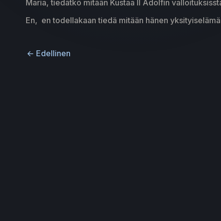
Maria, tiedätkö mitään Kustaa II Adolfin valloituksissta
En, en todellakaan tiedä mitään hänen yksityiselämä
←
Edellinen