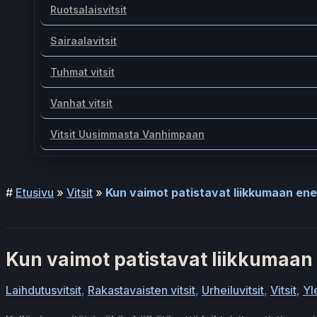
Ruotsalaisvitsit
Sairaalavitsit
Tuhmat vitsit
Vanhat vitsit
Vitsit Uusimmasta Vanhimpaan
#
Etusivu
»
Vitsit
»
Kun vaimot patistavat liikkumaan e
Kun vaimot patistavat liikkuma
Laihdutusvitsit
,
Rakastavaisten vitsit
,
Urheiluvitsit
,
Vitsit
,
Yle