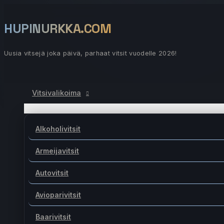
Siirry
sisältöön
HUPINURKKA.COM
Uusia vitsejä joka päivä, parhaat vitsit vuodelle 2026!
Päävalikko
Vitsivalikoima
Alkoholivitsit
Armeijavitsit
Autovitsit
Avioparivitsit
Baarivitsit