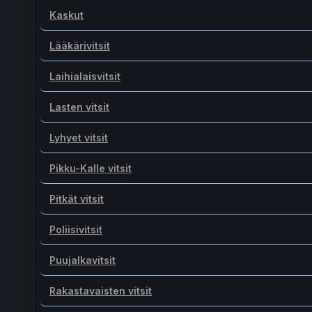
Kaskut
Lääkärivitsit
Laihialaisvitsit
Lasten vitsit
Lyhyet vitsit
Pikku-Kalle vitsit
Pitkät vitsit
Poliisivitsit
Puujalkavitsit
Rakastavaisten vitsit