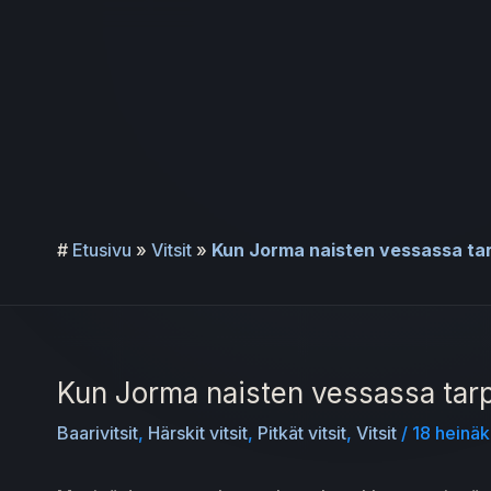
Siirry
sisältöön
#
Etusivu
»
Vitsit
»
Kun Jorma naisten vessassa tar
Kun Jorma naisten vessassa tarp
Baarivitsit
,
Härskit vitsit
,
Pitkät vitsit
,
Vitsit
/
18 heinä