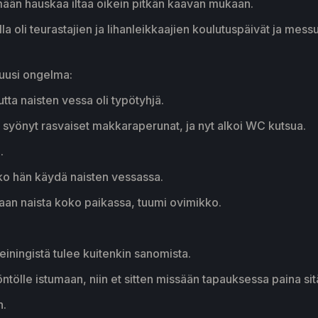
ään hauskaa iltaa oikein pitkän kaavan mukaan.
a oli teurastajien ja lihanleikkaajien koulutuspäivät ja mess
n uusi ongelma:
ta naisten vessa oli typötyhjä.
n, syönyt rasvaiset makkaraperunat, ja nyt alkoi WC kutsua.
.
iko hän käydä naisten vessassa.
kaan naista koko paikassa, tuumi ovimikko.
iningistä tulee kuitenkin sanomista.
ntölle istumaan, niin et sitten missään tapauksessa paina si
n.