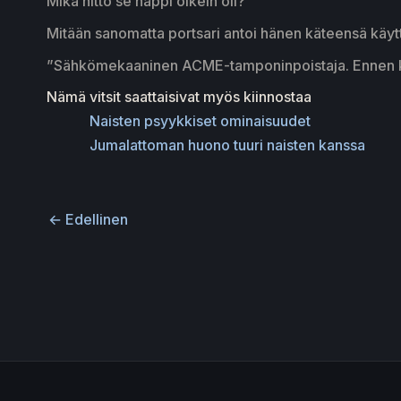
Mikä hitto se nappi oikein oli?
Mitään sanomatta portsari antoi hänen käteensä käytt
”Sähkömekaaninen ACME-tamponinpoistaja. Ennen käyt
Nämä vitsit saattaisivat myös kiinnostaa
Naisten psyykkiset ominaisuudet
Jumalattoman huono tuuri naisten kanssa
←
Edellinen