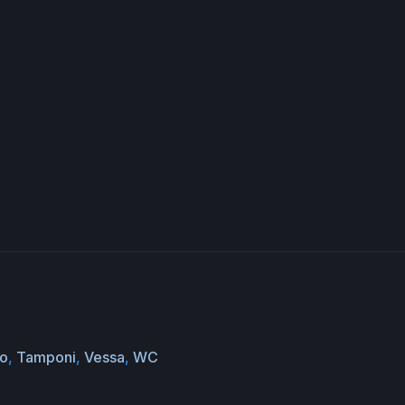
so
,
Tamponi
,
Vessa
,
WC