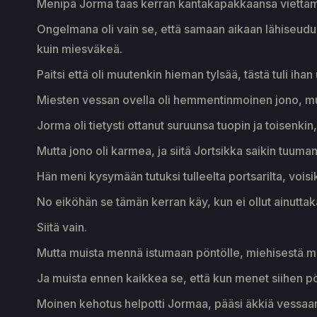
Menipä Jorma taas kerran kantakapakkaansa viettäm
Ongelmana oli vain se, että samaan aikaan lähiseudull
kuin miesväkeä.
Paitsi että oli muutenkin hieman tylsää, tästä tuli iha
Miesten vessan ovella oli hemmentinmoinen jono, mut
Jorma oli tietysti ottanut suruunsa tuopin ja toisenki
Mutta jono oli karmea, ja siitä Jortsikka saikin tuuman
Hän meni kysymään tutuksi tulleelta portsarilta, vois
No eiköhän se tämän kerran käy, kun ei ollut ainutta
Siitä vain.
Mutta muista mennä istumaan pöntölle, miehisestä me
Ja muista ennen kaikkea se, että kun menet siihen pö
Moinen kehotus helpotti Jormaa, pääsi äkkiä vessaa