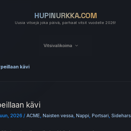
HUPINURKKA.COM
Uusia vitsejä joka päivä, parhaat vitsit vuodelle 2026!
Vitsivalikoima
peillaan kävi
eillaan kävi
kuun, 2026
/
ACME
,
Naisten vessa
,
Nappi
,
Portsari
,
Sidehar