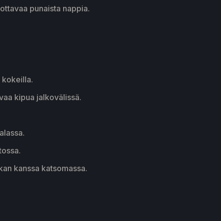
ottavaa punaista nappia.
kokeilla.
vaa kipua jalkovälissä.
alassa.
tossa.
skan kanssa katsomassa.