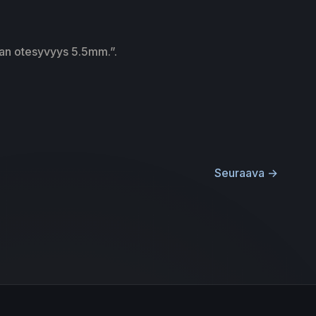
ran otesyvyys 5.5mm.”.
Seuraava
→