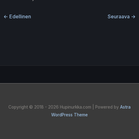
←
Edellinen
Seuraava
→
Copyright © 2018 - 2026
Hupinurkka.com
| Powered by
Astra
WordPress Theme