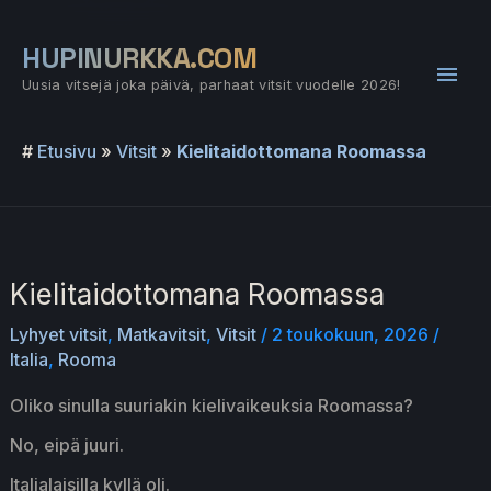
Siirry
sisältöön
HUPINURKKA.COM
Pääv
Uusia vitsejä joka päivä, parhaat vitsit vuodelle 2026!
#
Etusivu
»
Vitsit
»
Kielitaidottomana Roomassa
Kielitaidottomana Roomassa
Lyhyet vitsit
,
Matkavitsit
,
Vitsit
/
2 toukokuun, 2026
/
Italia
,
Rooma
Oliko sinulla suuriakin kielivaikeuksia Roomassa?
No, eipä juuri.
Italialaisilla kyllä oli.