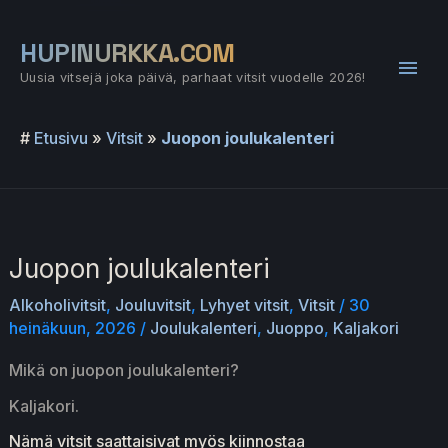
Siirry
sisältöön
HUPINURKKA.COM
Pääv
Uusia vitsejä joka päivä, parhaat vitsit vuodelle 2026!
#
Etusivu
»
Vitsit
»
Juopon joulukalenteri
Juopon joulukalenteri
Alkoholivitsit
,
Jouluvitsit
,
Lyhyet vitsit
,
Vitsit
/
30
heinäkuun, 2026
/
Joulukalenteri
,
Juoppo
,
Kaljakori
Mikä on juopon joulukalenteri?
Kaljakori.
Nämä vitsit saattaisivat myös kiinnostaa